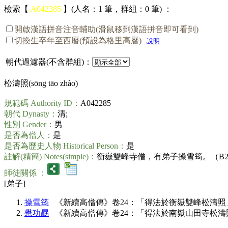
檢索【
A042285
】(人名：1 筆，群組：0 筆) ：
開啟漢語拼音注音輔助(滑鼠移到漢語拼音即可看到)
切換生卒年至西曆(預設為格里高曆)
說明
朝代過濾器(不含群組)：
松濤照(
sōng tāo zhào
)
規範碼 Authority ID：
A042285
朝代 Dynasty：
清;
性別 Gender：
男
是否為僧人：
是
是否為歷史人物 Historical Person：
是
註解(精簡) Notes(simple)：
衡嶽雙峰寺僧，有弟子操雪筠。（B27n01
師徒關係 ：
[弟子]
操雪筠
《新續高僧傳》卷24：「得法於衡嶽雙峰松濤照
懋功勗
《新續高僧傳》卷24：「得法於南嶽山田寺松濤