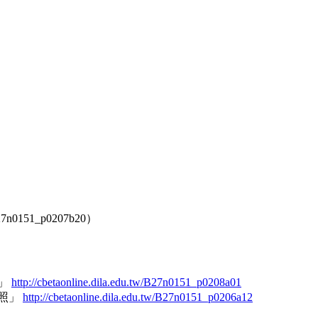
51_p0207b20）
」
http://cbetaonline.dila.edu.tw/B27n0151_p0208a01
照」
http://cbetaonline.dila.edu.tw/B27n0151_p0206a12