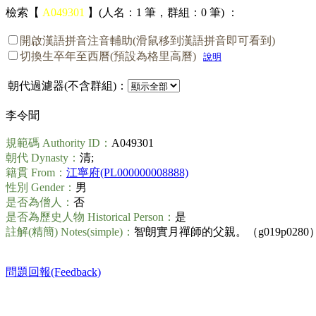
檢索【
A049301
】(人名：1 筆，群組：0 筆) ：
開啟漢語拼音注音輔助(滑鼠移到漢語拼音即可看到)
切換生卒年至西曆(預設為格里高曆)
說明
朝代過濾器(不含群組)：
李令聞
規範碼 Authority ID：
A049301
朝代 Dynasty：
清;
籍貫 From：
江寧府(PL000000008888)
性別 Gender：
男
是否為僧人：
否
是否為歷史人物 Historical Person：
是
註解(精簡) Notes(simple)：
智朗實月禪師的父親。（g019p0280
問題回報(Feedback)