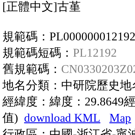
[正體中文]古堇
規範碼：
PL00000001219
規範碼短碼：
PL12192
舊規範碼：
CN0330203
地名分類：
中研院歷史地
經緯度：
緯度：29.8649經
值)
download KML
Map
行政區：
中國-浙江省-寧