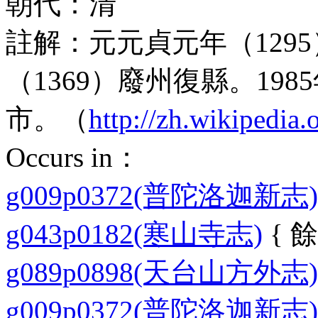
朝代：
清
註解：
元元貞元年（129
（1369）廢州復縣。19
市。（
http://zh.wikipedi
Occurs in：
g009p0372(普陀洛迦新志)
g043p0182(寒山寺志)
{ 餘
g089p0898(天台山方外志)
g009p0372(普陀洛迦新志)