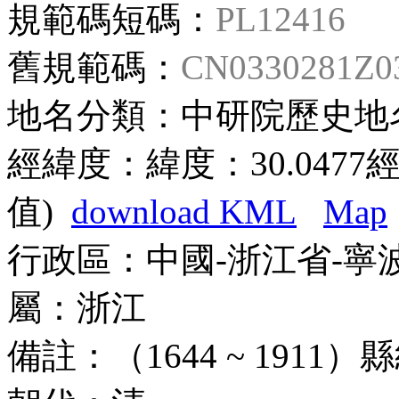
規範碼短碼：
PL12416
舊規範碼：
CN0330281
地名分類：
中研院歷史地
經緯度：
緯度：30.0477經
值)
download KML
Map
行政區：
中國-浙江省-寧
屬：
浙江
備註：
（1644 ~ 191